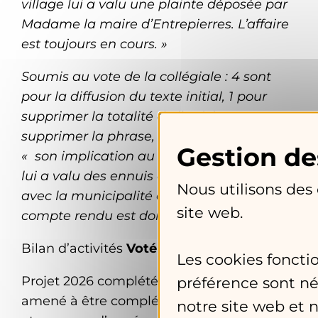
village lui a valu une plainte déposée par
Madame la maire d’Entrepierres. L’affaire
est toujours en cours. »
Soumis au vote de la collégiale : 4 sont
pour la diffusion du texte initial, 1 pour
supprimer la totalité de l’article, 1 pour
supprimer la phrase, 1 propose l’ajout de
« son implication au nom de l’association
lui a valu des ennuis coûteux (déboires)
Nous utilisons des
avec la municipalité d’Entrepierres ». Le
site web.
compte rendu est donc diffusé en l’état.
Bilan d’activités
Voté en AG
Les cookies foncti
Projet 2026 complété OK Préciser qu’il est
préférence sont né
amené à être complété par les adhérents
notre site web et 