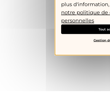
plus d'information,
notre politique d
personnelles
Tout a
Gestion d