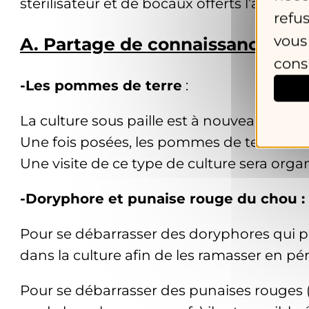
stérilisateur et de bocaux offerts l’année d
refu
vous
A. Partage de connaissances :
cons
-Les pommes de terre
:
La culture sous paille est à nouveau abordé
Une fois posées, les pommes de terre son
Une visite de ce type de culture sera orga
-Doryphore et punaise rouge du chou :
Pour se débarrasser des doryphores qui p
dans la culture afin de les ramasser en pér
Pour se débarrasser des punaises rouges (à