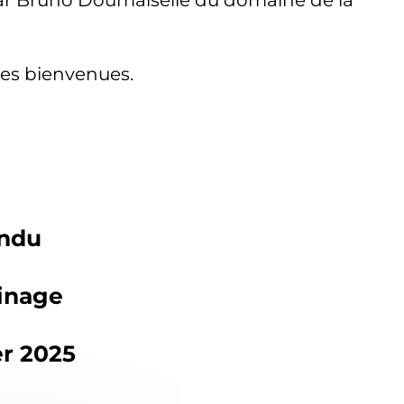
les bienvenues.
ndu
inage
er 2025