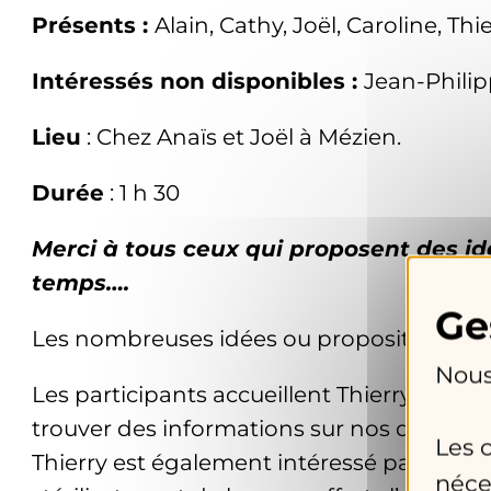
Présents :
Alain, Cathy, Joël, Caroline, Thi
Intéressés non disponibles :
Jean-Philipp
Lieu
: Chez Anaïs et Joël à Mézien.
Durée
: 1 h 30
Merci à tous ceux qui proposent des id
temps….
Les nombreuses idées ou propositions ont 
Nous
Les participants accueillent Thierry, nou
trouver des informations sur nos différent
Les 
Thierry est également intéressé par les sté
néce