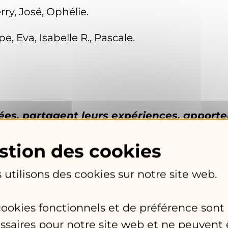
erry, José, Ophélie.
e, Eva, Isabelle R., Pascale.
ées, partagent leurs expériences, apporten
été regroupées par thèmes pour une meilleure
 utilisons des cookies sur notre site web.
vel adhérent arrivé sur la commune depuis que
es pratiques. La discussion permet de répond
cookies fonctionnels et de préférence sont
rilisations collectives de légumes. Il est rapp
ssaires pour notre site web et ne peuvent 