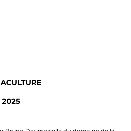
?
MACULTURE
l 2025
par Bruno Doumaiselle du domaine de la