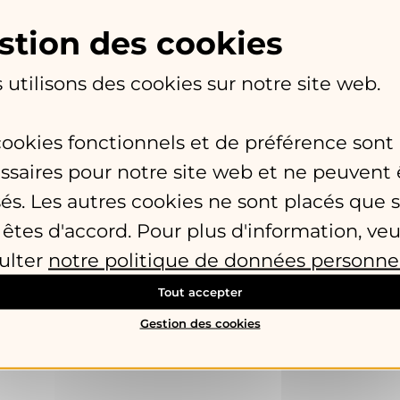
 l’histoire ou la géographie, les sciences n
fège, cours de piano, de guitare, cours de viol
 utilisons des cookies sur notre site web.
ssin, apprentissage de la peinture, sculpture, 
cookies fonctionnels et de préférence sont
assions ou des centres d’intérêt : histoire d
ssaires pour notre site web et ne peuvent 
inage, etc.
king, tissage, peinture sur verre, poterie, cou
sés. Les autres cookies ne sont placés que s
ves
en donnant des cours de tennis, de ping
 êtes d'accord. Pour plus d'information, veu
ulter
notre politique de données personne
Tout accepter
er à d’autres et ainsi faire en sorte que le 
Gestion des cookies
a le partage de savoirs ! C’est pratique et c