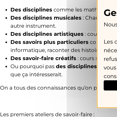
Des disciplines
comme les mathématiques,
Des disciplines musicales
: Chant ou sol
Nous
autre instrument.
Des disciplines artistiques
: cours de de
Les 
Des savoirs plus particuliers
comme des p
néce
informatique, raconter des histoires, jard
Des savoir-faire créatifs
: cours scrapboo
refu
Ou pourquoi pas
des disciplines sporti
vous
que ça intéresserait.
cons
On a tous des connaissances qu’on peut propos
C’est ç
Les premiers ateliers de savoir-faire :