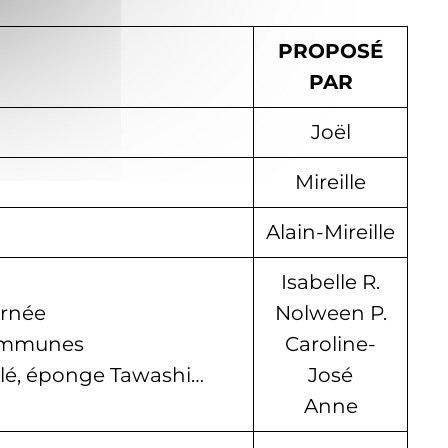
PROPOSÉ
PAR
Joël
Mireille
Alain-Mireille
Isabelle R.
urnée
Nolween P.
Communes
Caroline-
yclé, éponge Tawashi…
José
Anne