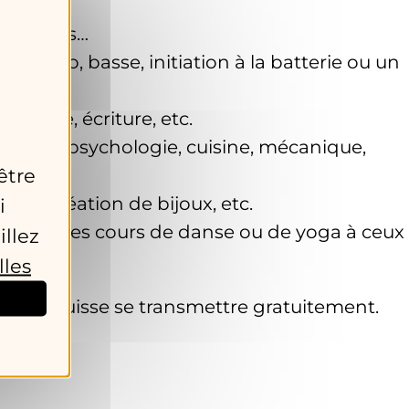
aturelles…
on, saxo, basse, initiation à la batterie ou un
gravure, écriture, etc.
e l’art, psychologie, cuisine, mécanique,
être
ture, création de bijoux, etc.
i
-pong, des cours de danse ou de yoga à ceux
illez
lles
savoir puisse se transmettre gratuitement.
itoyen !