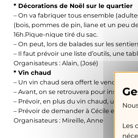
* Décorations de Noël sur le quartier
– On va fabriquer tous ensemble (adultes
(bois, pommes de pin, liane et un peu de 
16h.Pique-nique tiré du sac.
– On peut, lors de balades sur les sentie
– Il faut prévoir une liste d’outils, une ta
Organisateurs : Alain, (José)
* Vin chaud
– Un vin chaud sera offert le vendredi 15
– Avant, on se retrouvera pour installer 
– Prévoir, en plus du vin chaud, un jus
Nous
– Prévoir de demander à Cécile et Gilles, 
Organisateurs : Mireille, Anne
Les 
néce