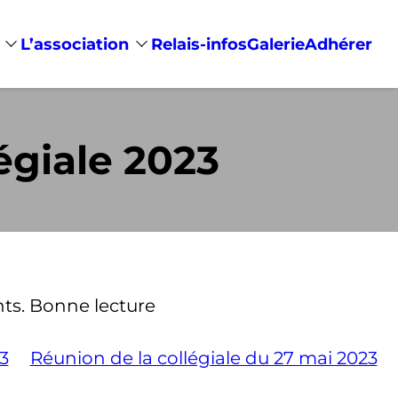
L’association
Relais-infos
Galerie
Adhérer
égiale 2023
ts. Bonne lecture
3
Réunion de la collégiale du 27 mai 2023