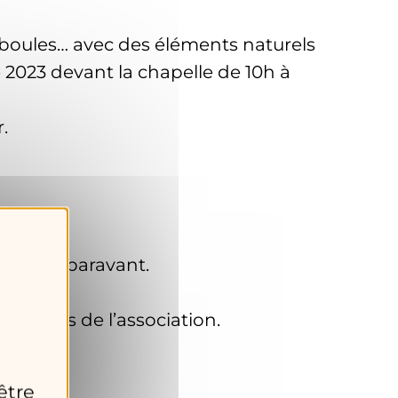
, boules… avec des éléments naturels
e 2023 devant la chapelle de 10h à
.
 jours auparavant.
uirlandes de l’association.
être