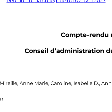
Réunion de la collégiale du 07 avril 2023
Compte-rendu
Conseil d’administration
d
n, Mireille, Anne Marie, Caroline, Isabelle D., An
en