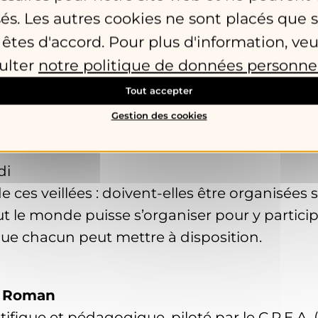
ges suite à la conférence d’Alain Duez
sés. Les autres cookies ne sont placés que s
nfiserie chez « l’habitant » (mi- novembre/ d
 êtes d'accord. Pour plus d'information, veu
ulter
notre politique de données personne
e vélo chez Joël et Anaïs (mi-novembre /débu
Tout accepter
Gestion des cookies
s demandes à la fin de chaque proposition.
di
 ces veillées : doivent-elles être organisée
out le monde puisse s’organiser pour y particip
 que chacun peut mettre à disposition.
e Roman
fique et pédagogique, piloté par le C.R.E.A. 