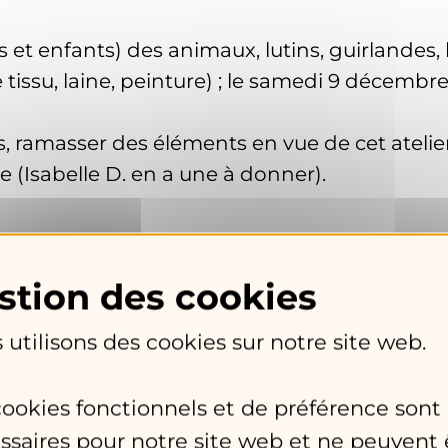
 et enfants) des animaux, lutins, guirlandes
tissu, laine, peinture) ; le samedi 9 décembr
rs, ramasser des éléments en vue de cet atelier
ble (Isabelle D. en a une à donner).
 décembre 2023 à partir de 17 h.
les décorations qui auront été faites quelques
 de pommes chaud et un buffet partagé.
 utilisons des cookies sur notre site web.
Gigi ou Dan de l’électricité pour allumer les g
cookies fonctionnels et de préférence sont
ssaires pour notre site web et ne peuvent 